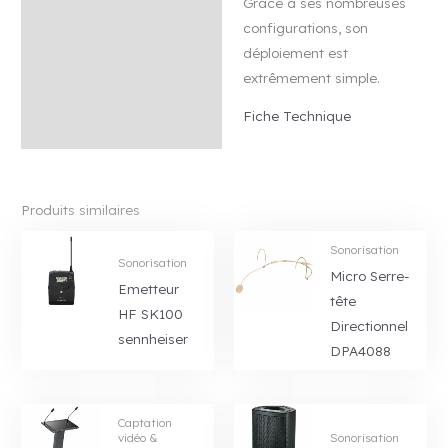
Grâce à ses nombreuses
configurations, son
déploiement est
extrêmement simple.
Fiche Technique
Produits similaires
Sonorisation
Sonorisation
Micro Serre-
Emetteur
tête
HF SK100
Directionnel
sennheiser
DPA4088
Captation
vidéo &
Sonorisation