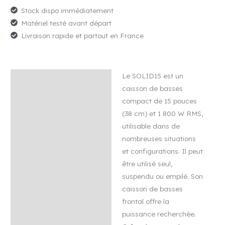
Audio
Stock dispo immédiatement
SOLID
Matériel testé avant départ
15
Livraison rapide et partout en France
–
Caisson
de
Le SOLID15 est un
basses
Description
caisson de basses
Avis (0)
compact de 15 pouces
(38 cm) et 1 800 W RMS,
utilisable dans de
nombreuses situations
et configurations. Il peut
être utilisé seul,
suspendu ou empilé. Son
caisson de basses
frontal offre la
puissance recherchée.