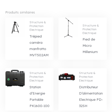
Produits similaires
Structure &
Structure &
Protection
Protection
Electrique
Electrique
Trépied
Pied de
caméra
Micro
manfrotto
Millenium
MVT502AM
Structure &
Structure &
Protection
Protection
Electrique
Electrique
Station
Distributeur
d’Energie
D’alimentation
Portable
Electrique PD-
PK1600-100
32SH