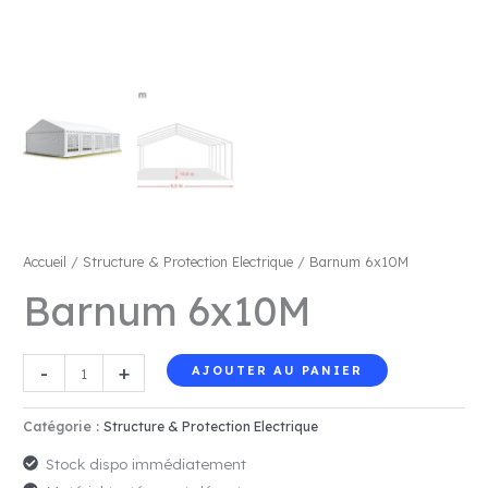
Accueil
/
Structure & Protection Electrique
/ Barnum 6x10M
Barnum 6x10M
quantité
-
+
AJOUTER AU PANIER
de
Barnum
Catégorie :
Structure & Protection Electrique
6x10M
Stock dispo immédiatement