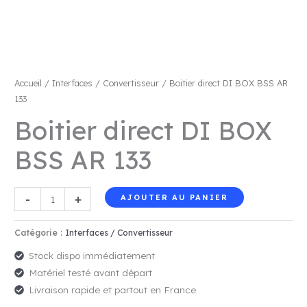
Accueil
/
Interfaces / Convertisseur
/ Boitier direct DI BOX BSS AR
133
Boitier direct DI BOX
BSS AR 133
quantité
-
+
AJOUTER AU PANIER
de
Boitier
Catégorie :
Interfaces / Convertisseur
direct
Stock dispo immédiatement
DI
Matériel testé avant départ
BOX
Livraison rapide et partout en France
BSS