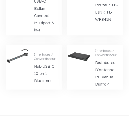
USB-C
Routeur TP-
Belkin
LINK TL-
Connect
WR841N
Multiport 6-
in-1
Interfaces /
Interfaces /
Convertisseur
Convertisseur
Distributeur
Hub USB C
D’antenne
10 en 1
RF Venue
Bluestork
Distro 4