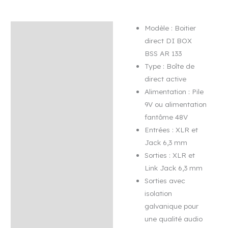
AR
133
Modèle : Boitier
Description
direct DI BOX
Avis (0)
BSS AR 133
Type : Boîte de
direct active
Alimentation : Pile
9V ou alimentation
fantôme 48V
Entrées : XLR et
Jack 6,3 mm
Sorties : XLR et
Link Jack 6,3 mm
Sorties avec
isolation
galvanique pour
une qualité audio