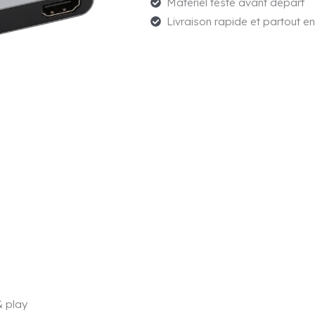
Matériel testé avant départ
4
Livraison rapide et partout e
en
1
& play