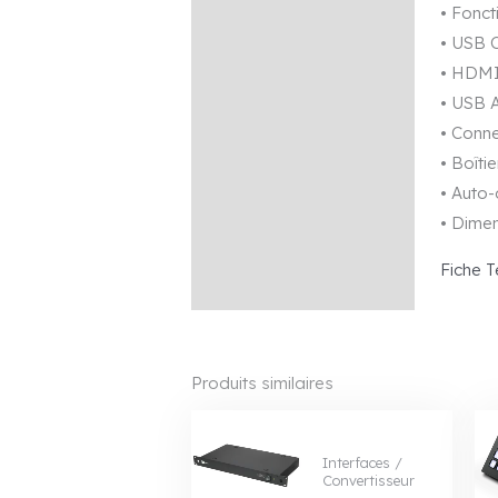
• Fonc
Avis (0)
• USB 
• HDMI
• USB 
• Conne
• Boîti
• Auto-
• Dimen
Fiche T
Produits similaires
Interfaces /
Convertisseur