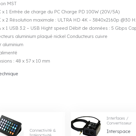
tion MST
C x 1 Entrée de charge du PC Charge PD 100W (20V/5A)
 x 2 Résolution maximale : ULTRA HD 4K – 3840x2160p @30 H
A x 1 USB 3.2 – USB Hight speed Débit de données : 5 Gbps C
cteurs aluminium plaqué nickel Conducteurs cuivre
er aluminium
alimenté
sions : 48 x 57 x 10 mm
echnique
Interfaces /
Convertisseur
Connectivité &
Interspace
Intéractivité