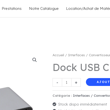
Prestations
Notre Catalogue
Location/Achat de Matér
Accueil
/
Interfaces / Convertisseu
Dock USB C 
quantité
-
+
AJOUT
de
Dock
Catégorie :
Interfaces / Convertis
USB
Stock dispo immédiatement
C