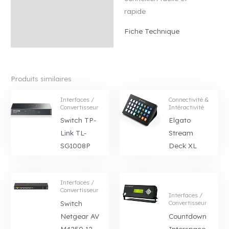
rapide
Fiche Technique
Produits similaires
Interfaces /
Connectivité &
Convertisseur
Intéractivité
Switch TP-
Elgato
Link TL-
Stream
SG1008P
Deck XL
Interfaces /
Convertisseur
Interfaces /
Switch
Convertisseur
Netgear AV
Countdown
M4250 12-
Interspace