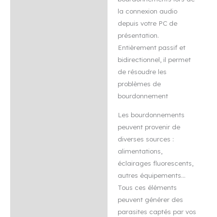
stéréo
Avis (0)
la connexion audio
mini-
depuis votre PC de
jack
présentation.
Entièrement passif et
bidirectionnel, il permet
de résoudre les
problèmes de
bourdonnement
Les bourdonnements
peuvent provenir de
diverses sources :
alimentations,
éclairages fluorescents,
autres équipements…
Tous ces éléments
peuvent générer des
parasites captés par vos