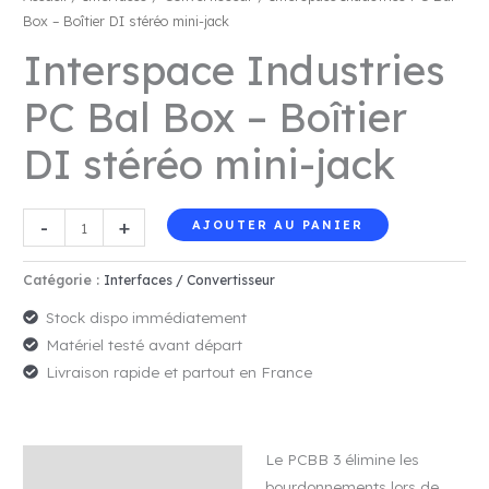
Box – Boîtier DI stéréo mini-jack
Interspace Industries
PC Bal Box – Boîtier
DI stéréo mini-jack
quantité
-
+
AJOUTER AU PANIER
de
Interspace
Catégorie :
Interfaces / Convertisseur
Industries
Stock dispo immédiatement
PC
Matériel testé avant départ
Bal
Livraison rapide et partout en France
Box
–
Boîtier
Le PCBB 3 élimine les
DI
Description
bourdonnements lors de