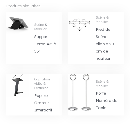
Produits similaires
Scène &
Mobilier
Scène &
Pied de
Mobilier
Support
Scène
Ecran 43″ à
pliable 20
55″
cm de
hauteur
Captation
Scène &
vidéo &
Mobilier
Diffusion
Porte
Pupitre
Numéro de
Orateur
Table
Interactif