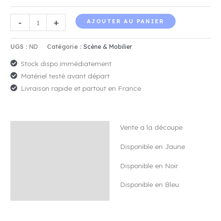
quantité
-
+
AJOUTER AU PANIER
de
Moquette
UGS :
ND
Catégorie :
Scène & Mobilier
aux
Stock dispo immédiatement
m²
Matériel testé avant départ
à
Livraison rapide et partout en France
la
découpe
Vente a la découpe
Description
Disponible en Jaune
Avis (0)
Disponible en Noir
Disponible en Bleu