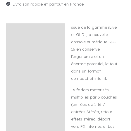
Livraison rapide et partout en France
16
Console
Numérique
ssue de la gamme iLive
22
Description
et GLD , la nouvelle
Entrées/12
Avis (0)
console numérique QU-
Sorties
16 en conserve
l’ergonomie et un
énorme potentiel, le tout
dans un format
compact et intuitif.
16 faders motorisés
multipliés par 3 couches
(entrées de 1-16 /
entrées Stéréo, retour
effets stéréo, départ
vers FX internes et bus