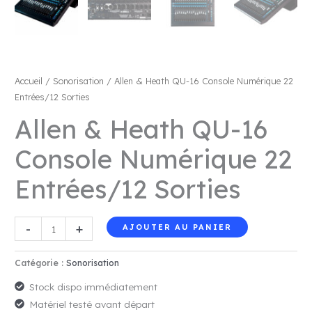
Accueil
/
Sonorisation
/ Allen & Heath QU-16 Console Numérique 22
Entrées/12 Sorties
Allen & Heath QU-16
Console Numérique 22
Entrées/12 Sorties
quantité
-
+
AJOUTER AU PANIER
de
Allen
Catégorie :
Sonorisation
&
Stock dispo immédiatement
Heath
Matériel testé avant départ
QU-