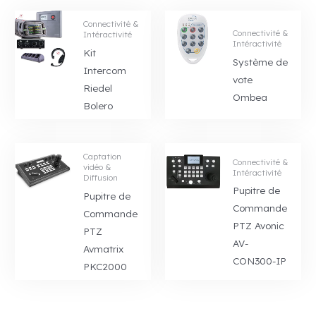
Connectivité &
Connectivité &
Intéractivité
Intéractivité
Kit
Système de
Intercom
vote
Riedel
Ombea
Bolero
Captation
Connectivité &
vidéo &
Intéractivité
Diffusion
Pupitre de
Pupitre de
Commande
Commande
PTZ Avonic
PTZ
AV-
Avmatrix
CON300-IP
PKC2000