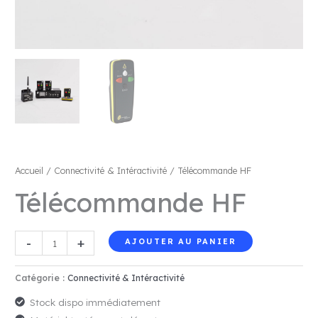
Accueil
/
Connectivité & Intéractivité
/ Télécommande HF
Télécommande HF
quantité
-
+
AJOUTER AU PANIER
de
Télécommande
Catégorie :
Connectivité & Intéractivité
HF
Stock dispo immédiatement