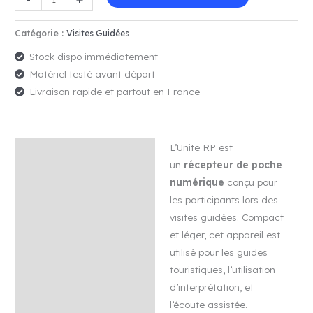
de
Récepteur
Catégorie :
Visites Guidées
de
Stock dispo immédiatement
poche
Matériel testé avant départ
numérique
Livraison rapide et partout en France
-
Unite
RP
L’Unite RP est
Description
un
récepteur de poche
Avis (0)
numérique
conçu pour
les participants lors des
visites guidées. Compact
et léger, cet appareil est
utilisé pour les guides
touristiques, l’utilisation
d’interprétation, et
l’écoute assistée.