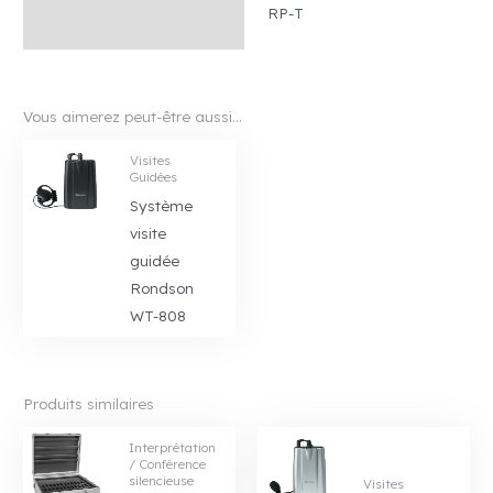
RP-T
Vous aimerez peut-être aussi…
Visites
Guidées
Système
visite
guidé e
Rondson
WT-808
Produits similaires
Interprétation
/ Conférence
silencieuse
Visites