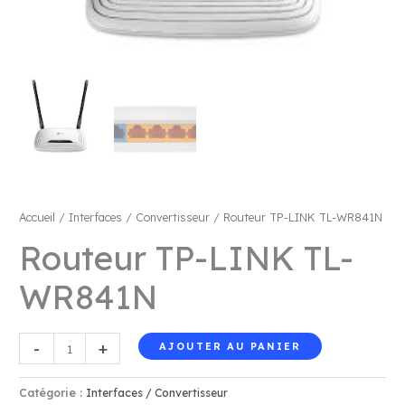
Accueil
/
Interfaces / Convertisseur
/ Routeur TP-LINK TL-WR841N
Routeur TP-LINK TL-
WR841N
quantité
-
+
AJOUTER AU PANIER
de
Routeur
Catégorie :
Interfaces / Convertisseur