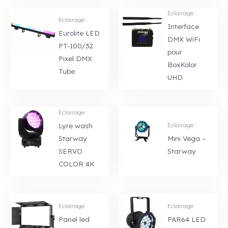
Eclairage
Eclairage
Interface
Eurolite LED
DMX WiFi
PT-100/32
pour
Pixel DMX
BoxKolor
Tube
UHD
Eclairage
Lyre wash
Eclairage
Starway
Mini Vega –
SERVO
Starway
COLOR 4K
Eclairage
Eclairage
Panel led
PAR64 LED