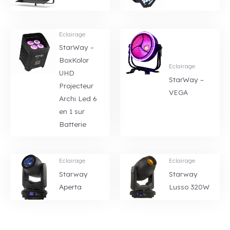
Eclairage
StarWay –
BoxKolor
Eclairage
UHD
StarWay –
Projecteur
VEGA
Archi Led 6
en 1 sur
Batterie
Eclairage
Eclairage
Starway
Starway
Aperta
Lusso 320W