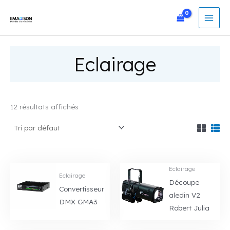
Aller
au
contenu
Eclairage
12 résultats affichés
Eclairage
Eclairage
Découpe
Convertisseur
aledin V2
DMX GMA3
Robert Julia