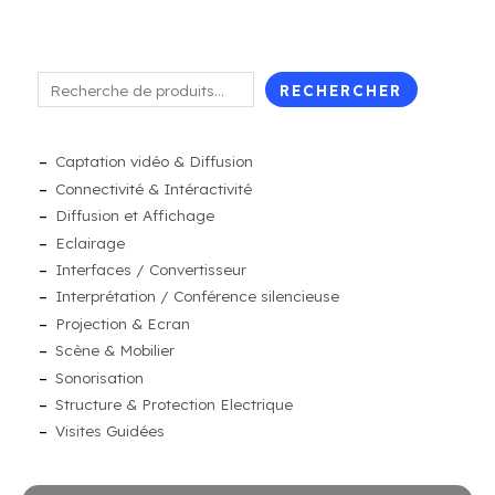
R
RECHERCHER
e
c
Captation vidéo & Diffusion
h
Connectivité & Intéractivité
e
Diffusion et Affichage
r
Eclairage
c
Interfaces / Convertisseur
h
Interprétation / Conférence silencieuse
Projection & Ecran
e
Scène & Mobilier
r
Sonorisation
Structure & Protection Electrique
Visites Guidées