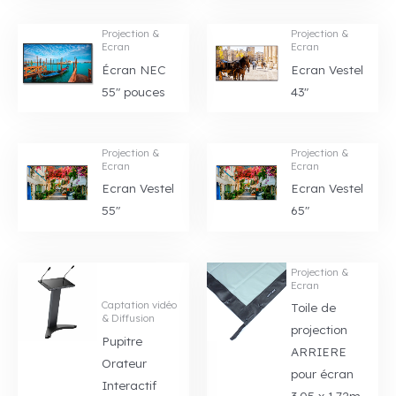
Projection &
Projection &
Ecran
Ecran
Écran NEC
Ecran Vestel
55″ pouces
43″
Projection &
Projection &
Ecran
Ecran
Ecran Vestel
Ecran Vestel
55″
65″
Projection &
Ecran
Captation vidéo
Toile de
& Diffusion
projection
Pupitre
ARRIERE
Orateur
pour écran
Interactif
3,05 x 1,72m