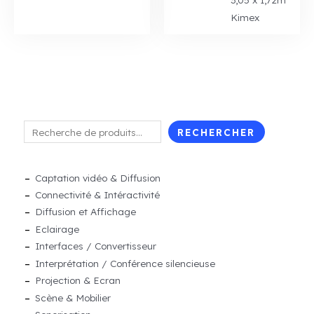
Kimex
R
RECHERCHER
e
c
Captation vidéo & Diffusion
h
Connectivité & Intéractivité
e
Diffusion et Affichage
r
Eclairage
c
Interfaces / Convertisseur
h
Interprétation / Conférence silencieuse
Projection & Ecran
e
Scène & Mobilier
r