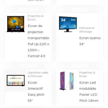
Projection &
Ecran
Écran de
Diffusion et
projection
Affichage
transportable
Ecran iiyama
Pull Up 2,00 x
24″
1,50m –
Format 4:3
Captation vidéo
Projection &
& Diffusion
Ecran
Ecran
Ecran Led
Interactif
modulable
Easy pitch
Poster LED
55″
Pitch 1.8mm