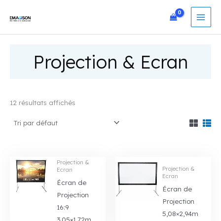
Aller
au
contenu
Projection & Ecran
12 résultats affichés
Projection &
Projection &
Ecran
Ecran
Écran de
Écran de
Projection
Projection
16:9
5,08×2,94m
3,05×1,72m