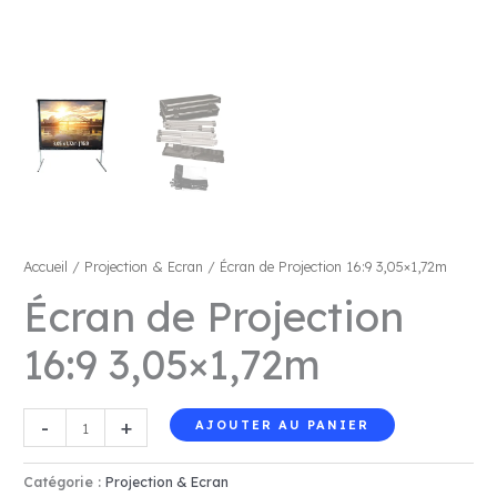
Accueil
/
Projection & Ecran
/ Écran de Projection 16:9 3,05×1,72m
Écran de Projection
16:9 3,05×1,72m
quantité
-
+
AJOUTER AU PANIER
de
Écran
Catégorie :
Projection & Ecran