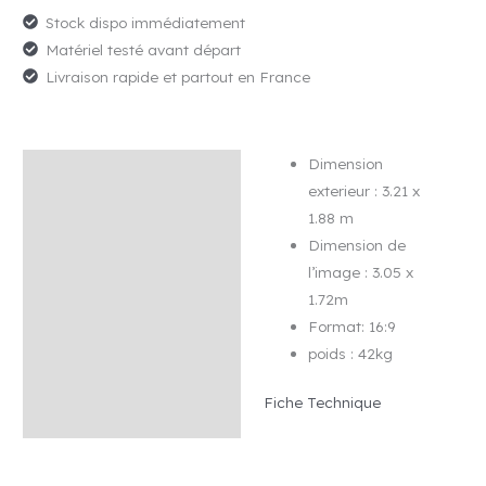
de
Stock dispo immédiatement
Projection
Matériel testé avant départ
16:9
Livraison rapide et partout en France
3,05x1,72m
Dimension
Description
exterieur : 3.21 x
Avis (0)
1.88 m
Dimension de
l’image : 3.05 x
1.72m
Format: 16:9
poids : 42kg
Fiche Technique