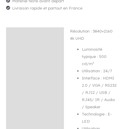
Matériel testé avant départ
Livraison rapide et partout en France
Résolution : 3840×2160
Description
4k UHD
Avis (0)
Luminosité
typique : 500
cd/m²
Utilisation : 24/7
Interface : HDMI
2.0 / VGA / RS232
/ RJ12 / USB /
RJ45/ IR / Audio
/ Speaker
Technologie : E-
LED
Utilisation