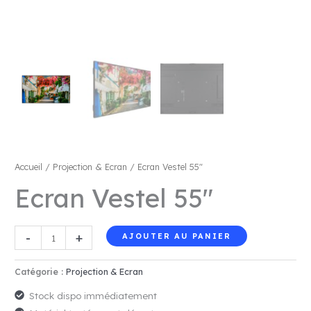
Accueil
/
Projection & Ecran
/ Ecran Vestel 55″
Ecran Vestel 55″
quantité
-
+
AJOUTER AU PANIER
de
Ecran
Catégorie :
Projection & Ecran
Vestel
Stock dispo immédiatement
55"